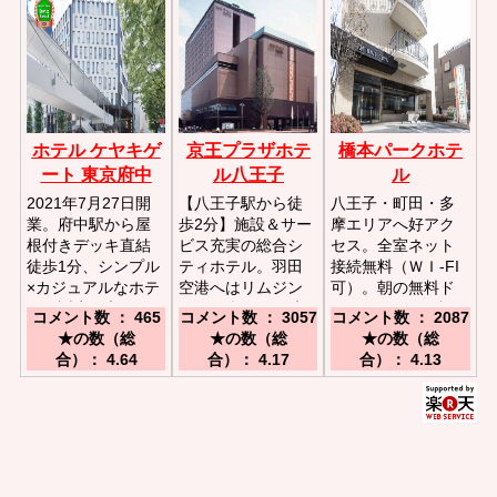
ホテル ケヤキゲ
京王プラザホテ
橋本パークホテ
ート 東京府中
ル八王子
ル
2021年7月27日開
【八王子駅から徒
八王子・町田・多
業。府中駅から屋
歩2分】施設＆サー
摩エリアへ好アク
根付きデッキ直結
ビス充実の総合シ
セス。全室ネット
徒歩1分、シンプル
ティホテル。羽田
接続無料（ＷＩ-FI
×カジュアルなホテ
空港へはリムジン
可）。朝の無料ド
ルが誕生／京王線
バスで楽々／JR京
リンクバーが好評
コメント数 ： 465
コメント数 ： 3057
コメント数 ： 2087
「府中駅」北口8番
王八王子駅からは
／ＪＲ横浜線・相
★の数（総
★の数（総
★の数（総
出口より屋根付き
歩行者専用デッキ
模線・京王相模原
合）： 4.64
合）： 4.17
合）： 4.13
デッキで徒歩１分
経由で徒歩2分の
線橋本駅から徒歩
楽々アクセス／中
で５分。
央道八王子ICから
車で15分