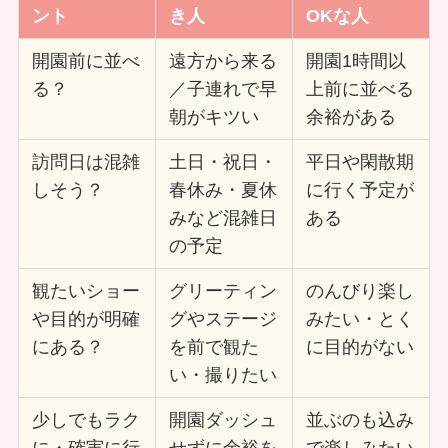
ント
き人
OKな人
開園前に並べ
遠方から来る
開園1時間以
る？
／子連れで早
上前に並べる
朝がキツい
余裕がある
訪問日は混雑
土日・祝日・
平日や閑散期
しそう？
春休み・夏休
に行く予定が
みなど混雑日
ある
の予定
観たいショー
グリーティン
のんびり楽し
や目的が明確
グやステージ
みたい・とく
にある？
を前で観た
に目的がない
い・撮りたい
少しでもラク
開園ダッシュ
並ぶのも込み
に・確実に行
せずに余裕を
で楽しみたい