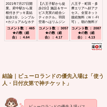
2021年7月27日開
【八王子駅から徒
八王子・町田・多
業。府中駅から屋
歩2分】施設＆サー
摩エリアへ好アク
根付きデッキ直結
ビス充実の総合シ
セス。全室ネット
徒歩1分、シンプル
ティホテル。羽田
接続無料（ＷＩ-FI
×カジュアルなホテ
空港へはリムジン
可）。朝の無料ド
ルが誕生／京王線
バスで楽々／JR京
リンクバーが好評
コメント数 ： 465
コメント数 ： 3057
コメント数 ： 2087
「府中駅」北口8番
王八王子駅からは
／ＪＲ横浜線・相
★の数（総
★の数（総
★の数（総
出口より屋根付き
歩行者専用デッキ
模線・京王相模原
合）： 4.64
合）： 4.17
合）： 4.13
デッキで徒歩１分
経由で徒歩2分の
線橋本駅から徒歩
楽々アクセス／中
で５分。
央道八王子ICから
車で15分
結論｜ピューロランドの優先入場は「使う
人・日付次第で神チケット」
ピューロランドの優先入場パス、